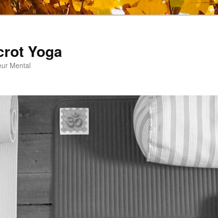
crot Yoga
eur Mental