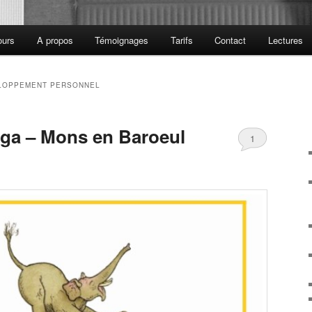
ours
A propos
Témoignages
Tarifs
Contact
Lectures
LOPPEMENT PERSONNEL
ga – Mons en Baroeul
1