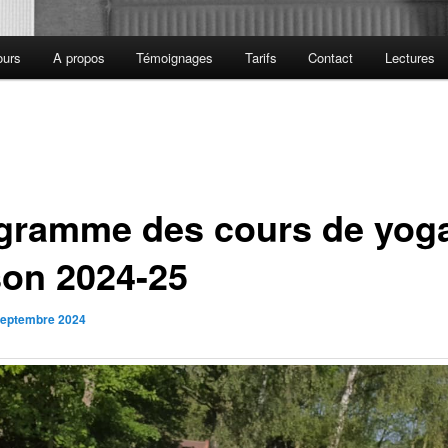
ours
A propos
Témoignages
Tarifs
Contact
Lectures
gramme des cours de yog
son 2024-25
septembre 2024