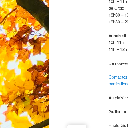
10h – 11h 
de Croix
18h30 – 1
19h30 – 20
Vendredi
10h-11h – 
11h – 12h 
De nouveau
Contactez
particulier
Au plaisir
Guillaume
Photo Gui