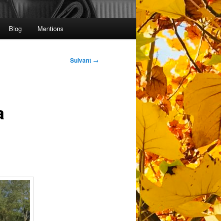
Blog
Mentions
Suivant
→
a