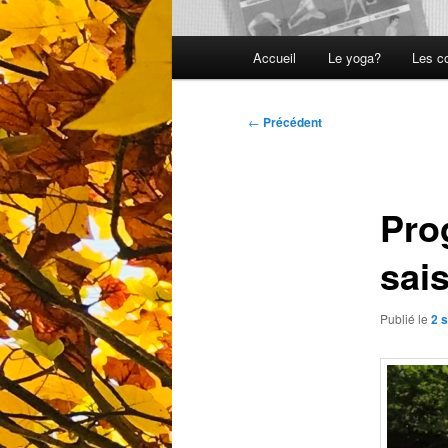
Menu
Accueil
Le yoga?
Les c
principal
Navigation
←
Précédent
des
articles
Pro
sai
Publié le
2 