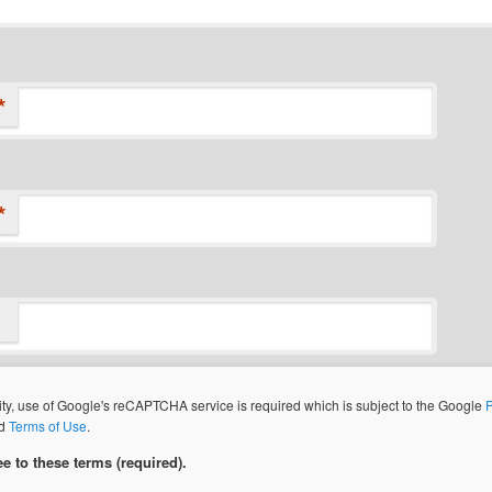
*
*
ity, use of Google's reCAPTCHA service is required which is subject to the Google
P
d
Terms of Use
.
ee to these terms (required).