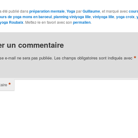
a été publié dans
préparation mentale
,
Yoga
par
Guillaume
, et marqué avec
cour
urs de yoga mons en baroeul
,
planning viniyoga lille
,
viniyoga lille
,
yoga croix
,
yoga Roubaix
. Mettez-le en favori avec son
permalien
.
er un commentaire
*
se e-mail ne sera pas publiée.
Les champs obligatoires sont indiqués avec
*
aire