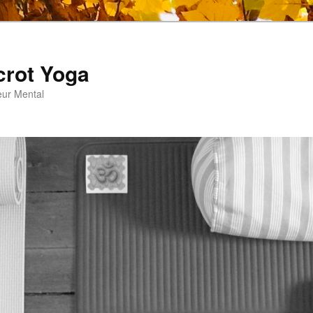
crot Yoga
eur Mental