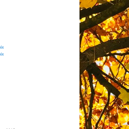
ix
ix