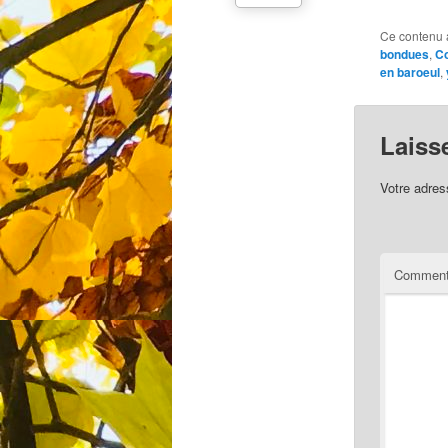
Ce contenu 
bondues
,
Co
en baroeul
,
Laiss
Votre adres
Comment