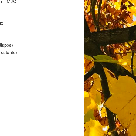
ion – MJC
ix
dispos)
 restante)
s