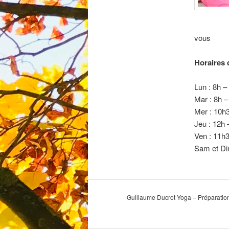
vous
Horaires 
Lun : 8h –
Mar : 8h –
Mer : 10h
Jeu : 12h 
Ven : 11h
Sam et Di
Guillaume Ducrot Yoga – Préparatio