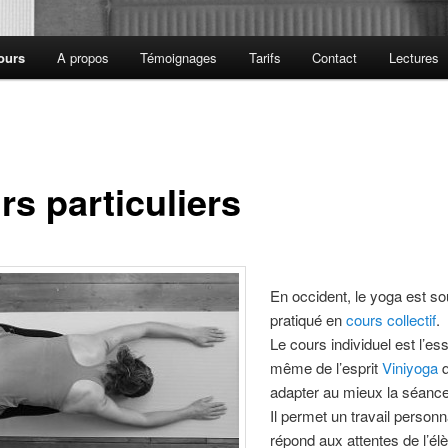
ours
A propos
Témoignages
Tarifs
Contact
Lectures
rs particuliers
En occident, le yoga est s
pratiqué en
cours collectif
.
Le cours individuel est l’e
même de l’esprit
Viniyoga
q
adapter au mieux la séance 
Il permet un travail personn
répond aux attentes de l’él