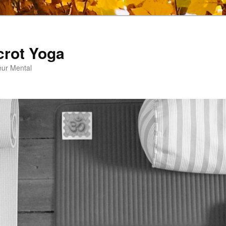
crot Yoga
eur Mental