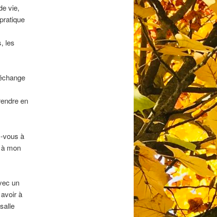
de vie,
 pratique
, les
’échange
rendre en
z-vous à
l à mon
vec un
avoir à
salle