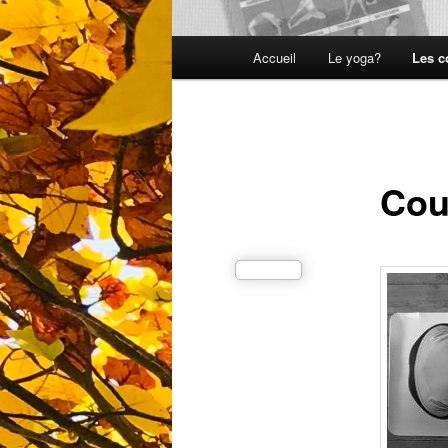
Menu
Accueil
Le yoga?
Les c
principal
Cou