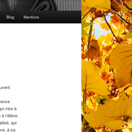
Blog
Mentions
ouvent
ssence
ui vise à
à l’élève.
alisé, qui
ève, à sa