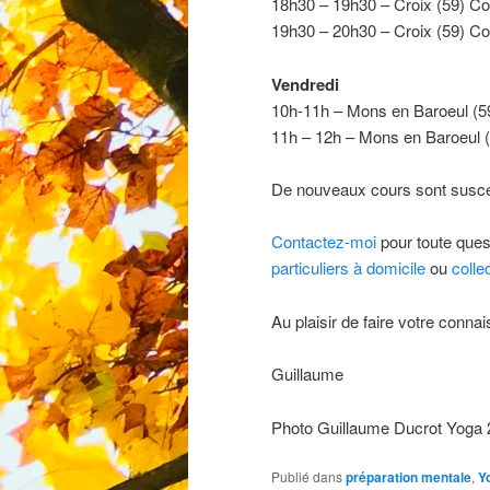
18h30 – 19h30 – Croix (59) Co
19h30 – 20h30 – Croix (59) Cou
Vendredi
10h-11h – Mons en Baroeul (59
11h – 12h – Mons en Baroeul (5
De nouveaux cours sont suscep
Contactez-moi
pour toute ques
particuliers à domicile
ou
colle
Au plaisir de faire votre conna
Guillaume
Photo Guillaume Ducrot Yoga
Publié dans
préparation mentale
,
Y