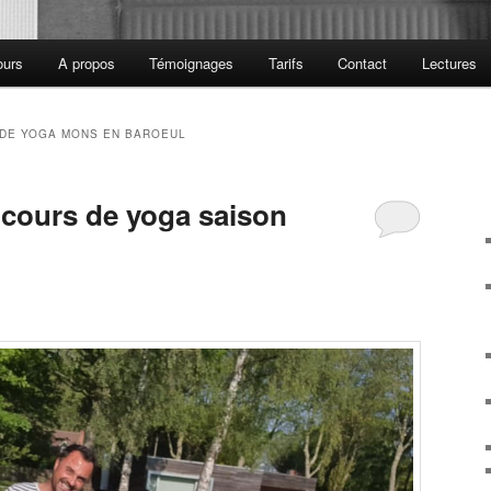
ours
A propos
Témoignages
Tarifs
Contact
Lectures
DE YOGA MONS EN BAROEUL
cours de yoga saison