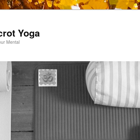
crot Yoga
eur Mental