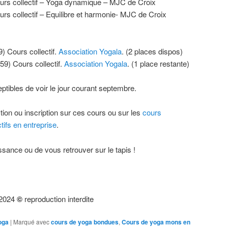
urs collectif – Yoga dynamique – MJC de Croix
rs collectif – Equilibre et harmonie- MJC de Croix
) Cours collectif.
Association Yogala
. (2 places dispos)
9) Cours collectif.
Association Yogala
. (1 place restante)
tibles de voir le jour courant septembre.
tion ou inscription sur ces cours ou sur les
cours
ctifs en entreprise
.
issance ou de vous retrouver sur le tapis !
 2024
©
reproduction interdite
oga
|
Marqué avec
cours de yoga bondues
,
Cours de yoga mons en