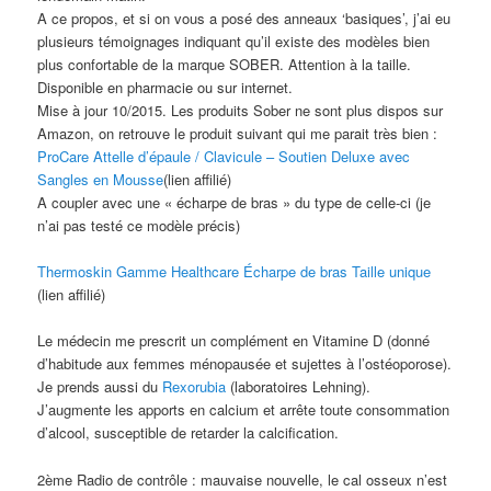
A ce propos, et si on vous a posé des anneaux ‘basiques’, j’ai eu
plusieurs témoignages indiquant qu’il existe des modèles bien
plus confortable de la marque SOBER. Attention à la taille.
Disponible en pharmacie ou sur internet.
Mise à jour 10/2015. Les produits Sober ne sont plus dispos sur
Amazon, on retrouve le produit suivant qui me parait très bien :
ProCare Attelle d’épaule / Clavicule – Soutien Deluxe avec
Sangles en Mousse
(lien affilié)
A coupler avec une « écharpe de bras » du type de celle-ci (je
n’ai pas testé ce modèle précis)
Thermoskin Gamme Healthcare Écharpe de bras Taille unique
(lien affilié)
Le médecin me prescrit un complément en Vitamine D (donné
d’habitude aux femmes ménopausée et sujettes à l’ostéoporose).
Je prends aussi du
Rexorubia
(laboratoires Lehning).
J’augmente les apports en calcium et arrête toute consommation
d’alcool, susceptible de retarder la calcification.
2ème Radio de contrôle : mauvaise nouvelle, le cal osseux n’est