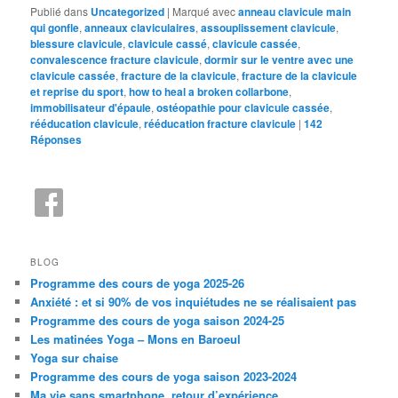
Publié dans
Uncategorized
|
Marqué avec
anneau clavicule main
qui gonfle
,
anneaux claviculaires
,
assouplissement clavicule
,
blessure clavicule
,
clavicule cassé
,
clavicule cassée
,
convalescence fracture clavicule
,
dormir sur le ventre avec une
clavicule cassée
,
fracture de la clavicule
,
fracture de la clavicule
et reprise du sport
,
how to heal a broken collarbone
,
immobilisateur d'épaule
,
ostéopathie pour clavicule cassée
,
rééducation clavicule
,
rééducation fracture clavicule
|
142
Réponses
BLOG
Programme des cours de yoga 2025-26
Anxiété : et si 90% de vos inquiétudes ne se réalisaient pas
Programme des cours de yoga saison 2024-25
Les matinées Yoga – Mons en Baroeul
Yoga sur chaise
Programme des cours de yoga saison 2023-2024
Ma vie sans smartphone, retour d’expérience