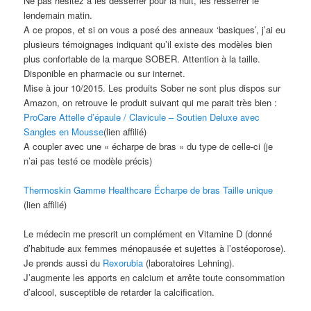
Ne pas hésitez à les desserrer pour la nuit, les resserrer le
lendemain matin.
A ce propos, et si on vous a posé des anneaux ‘basiques’, j’ai eu
plusieurs témoignages indiquant qu’il existe des modèles bien
plus confortable de la marque SOBER. Attention à la taille.
Disponible en pharmacie ou sur internet.
Mise à jour 10/2015. Les produits Sober ne sont plus dispos sur
Amazon, on retrouve le produit suivant qui me parait très bien :
ProCare Attelle d’épaule / Clavicule – Soutien Deluxe avec
Sangles en Mousse
(lien affilié)
A coupler avec une « écharpe de bras » du type de celle-ci (je
n’ai pas testé ce modèle précis)
Thermoskin Gamme Healthcare Écharpe de bras Taille unique
(lien affilié)
Le médecin me prescrit un complément en Vitamine D (donné
d’habitude aux femmes ménopausée et sujettes à l’ostéoporose).
Je prends aussi du
Rexorubia
(laboratoires Lehning).
J’augmente les apports en calcium et arrête toute consommation
d’alcool, susceptible de retarder la calcification.