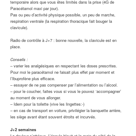
temporaire alors que vous êtes limités dans la prise (4G de
Paracétamol maxi par jour).
Pas ou peu d’activité physique possible, un peu de marche,
respiration ventrale (la respiration thoracique fait bouger la
clavicule).
Radio de contrôle à J+7 : bonne nouvelle, la clavicule est en
place.
Conseils :
– varier les analgésiques en respectant les doses prescrites.
Pour moi le paracétamol ne faisait plus effet par moment et
l’Ibuprofène plus efficace.
– essayer de ne pas compenser par l’alimentation ou l’alcool.
– pour le coucher, faites vous si vous le pouvez ‘accompagner’
au moment de vous allonger.
– Idem pour la toilette (vive les lingettes:-)
– en cas de transport en voiture, privilégier la banquette arrière,
les siège avant étant souvent étroits et incurvés.
J+2 semaines
La douleur s’atténue. L’épaule bleuit et la main du côté de la