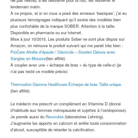
Ne pas hésitez à les desserrer pour la nuit, les resserrer le
lendemain matin.
A ce propos, et si on vous a posé des anneaux ‘basiques’, j’ai eu
plusieurs témoignages indiquant qu’il existe des modèles bien
plus confortable de la marque SOBER. Attention à la taille.
Disponible en pharmacie ou sur internet.
Mise à jour 10/2015. Les produits Sober ne sont plus dispos sur
Amazon, on retrouve le produit suivant qui me parait très bien :
ProCare Attelle d’épaule / Clavicule – Soutien Deluxe avec
Sangles en Mousse
(lien affilié)
A coupler avec une « écharpe de bras » du type de celle-ci (je
n’ai pas testé ce modèle précis)
Thermoskin Gamme Healthcare Écharpe de bras Taille unique
(lien affilié)
Le médecin me prescrit un complément en Vitamine D (donné
d’habitude aux femmes ménopausée et sujettes à l’ostéoporose).
Je prends aussi du
Rexorubia
(laboratoires Lehning).
J’augmente les apports en calcium et arrête toute consommation
d’alcool, susceptible de retarder la calcification.