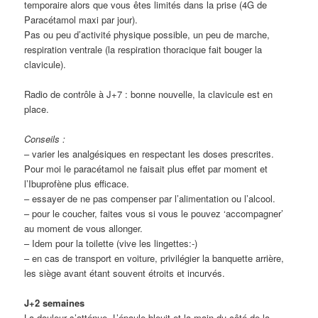
temporaire alors que vous êtes limités dans la prise (4G de
Paracétamol maxi par jour).
Pas ou peu d’activité physique possible, un peu de marche,
respiration ventrale (la respiration thoracique fait bouger la
clavicule).
Radio de contrôle à J+7 : bonne nouvelle, la clavicule est en
place.
Conseils :
– varier les analgésiques en respectant les doses prescrites.
Pour moi le paracétamol ne faisait plus effet par moment et
l’Ibuprofène plus efficace.
– essayer de ne pas compenser par l’alimentation ou l’alcool.
– pour le coucher, faites vous si vous le pouvez ‘accompagner’
au moment de vous allonger.
– Idem pour la toilette (vive les lingettes:-)
– en cas de transport en voiture, privilégier la banquette arrière,
les siège avant étant souvent étroits et incurvés.
J+2 semaines
La douleur s’atténue. L’épaule bleuit et la main du côté de la