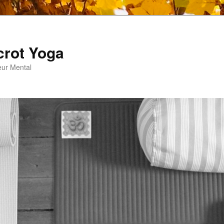
crot Yoga
eur Mental