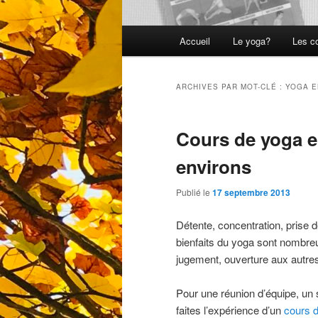
Menu
Accueil
Le yoga?
Les c
principal
ARCHIVES PAR MOT-CLÉ :
YOGA E
Cours de yoga en
environs
Publié le
17 septembre 2013
Détente, concentration, prise de
bienfaits du yoga sont nombreu
jugement, ouverture aux autres,
Pour une réunion d’équipe, un 
faites l’expérience d’un
cours 