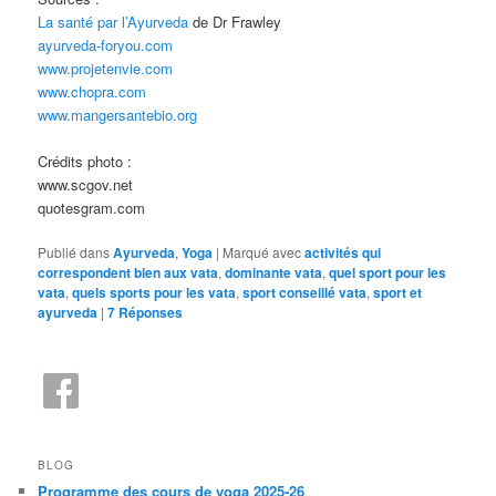
La santé par l’Ayurveda
de Dr Frawley
ayurveda-foryou.com
www.projetenvie.com
www.chopra.com
www.mangersantebio.org
Crédits photo :
www.scgov.net
quotesgram.com
Publié dans
Ayurveda
,
Yoga
|
Marqué avec
activités qui
correspondent bien aux vata
,
dominante vata
,
quel sport pour les
vata
,
quels sports pour les vata
,
sport conseillé vata
,
sport et
ayurveda
|
7
Réponses
BLOG
Programme des cours de yoga 2025-26