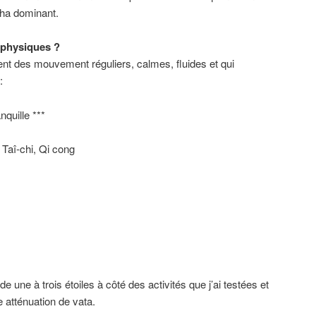
sha dominant.
) physiques ?
sent des mouvement réguliers, calmes, fluides et qui
:
nquille ***
 Taî-chi, Qi cong
e une à trois étoiles à côté des activités que j’ai testées et
e atténuation de vata.