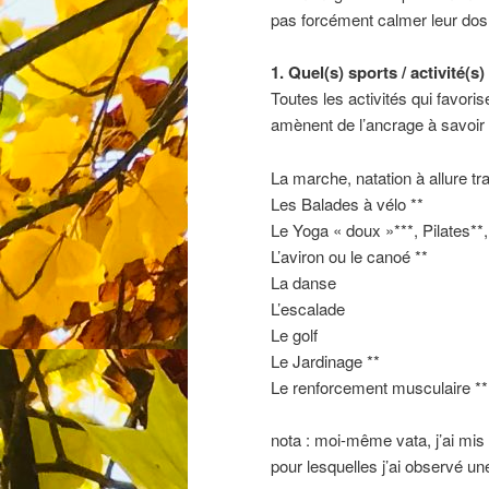
pas forcément calmer leur do
1. Quel(s) sports / activité(s
Toutes les activités qui favori
amènent de l’ancrage à savoir 
La marche, natation à allure tra
Les Balades à vélo **
Le Yoga « doux »***, Pilates**,
L’aviron ou le canoé **
La danse
L’escalade
Le golf
Le Jardinage **
Le renforcement musculaire **
nota : moi-même vata, j’ai mis d
pour lesquelles j’ai observé un