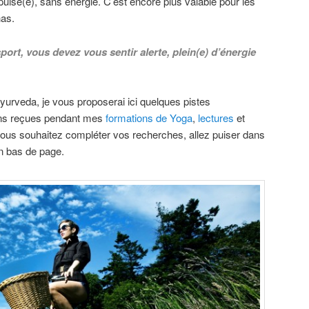
puisé(e), sans énergie. C’est encore plus valable pour les
has.
port, vous devez vous sentir alerte, plein(e) d’énergie
ayurveda, je vous proposerai ici quelques pistes
ions reçues pendant mes
formations de Yoga
,
lectures
et
vous souhaitez compléter vos recherches, allez puiser dans
n bas de page.