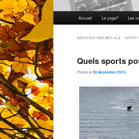
Menu
Accueil
Le yoga?
Les c
principal
ARCHIVES PAR MOT-CLÉ :
SPORT 
Quels sports pou
Publié le
30 décembre 2015