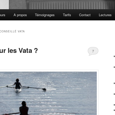
ours
A propos
Témoignages
Tarifs
Contact
Lectures
CONSEILLÉ VATA
r les Vata ?
7