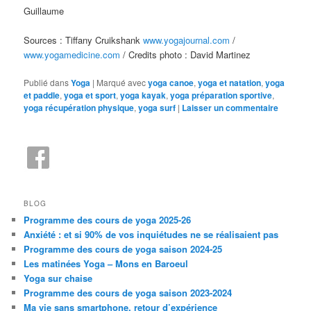
Guillaume
Sources : Tiffany Cruikshank
www.yogajournal.com
/
www.yogamedicine.com
/ Credits photo : David Martinez
Publié dans
Yoga
|
Marqué avec
yoga canoe
,
yoga et natation
,
yoga
et paddle
,
yoga et sport
,
yoga kayak
,
yoga préparation sportive
,
yoga récupération physique
,
yoga surf
|
Laisser un commentaire
BLOG
Programme des cours de yoga 2025-26
Anxiété : et si 90% de vos inquiétudes ne se réalisaient pas
Programme des cours de yoga saison 2024-25
Les matinées Yoga – Mons en Baroeul
Yoga sur chaise
Programme des cours de yoga saison 2023-2024
Ma vie sans smartphone, retour d’expérience