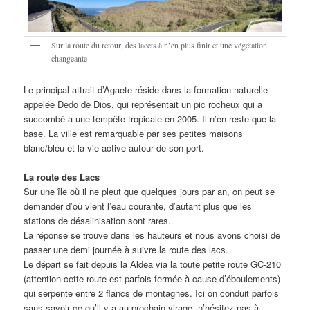
Sur la route du retour, des lacets à n’en plus finir et une végétation
changeante
Le principal attrait d’Agaete réside dans la formation naturelle
appelée Dedo de Dios, qui représentait un pic rocheux qui a
succombé a une tempête tropicale en 2005. Il n’en reste que la
base. La ville est remarquable par ses petites maisons
blanc/bleu et la vie active autour de son port.
La route des Lacs
Sur une île où il ne pleut que quelques jours par an, on peut se
demander d’où vient l’eau courante, d’autant plus que les
stations de désalinisation sont rares.
La réponse se trouve dans les hauteurs et nous avons choisi de
passer une demi journée à suivre la route des lacs.
Le départ se fait depuis la Aldea via la toute petite route GC-210
(attention cette route est parfois fermée à cause d’éboulements)
qui serpente entre 2 flancs de montagnes. Ici on conduit parfois
sans savoir ce qu’il y a au prochain virage, n’hésitez pas à