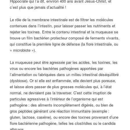
Hippocrate qui l’a dit, environ 400 ans avant Jésus-Christ, et
c’est plus que jamais d’actualité !
Le rôle de la membrane intestinale est de filtrer les molécules
contenues dans l’intestin, pour laisser passer les nutriments et
rejeter les toxines. Entre le contenu intestinal et la muqueuse se
trouve un film bactérien protecteur composé de ferments vivants,
qui constitue la première ligne de défense (la flore intestinale, ou
« microbiote »).
La muqueuse peut être agressée par les acides, les toxines, les
virus ou encore les bactéries pathogènes apportées par
l’alimentation ou fabriquées dans un milieu intestinal déséquilibré
(dysbiose). Or si elle est enflammée, elle devient plus poreuse,
et laisse alors passer de plus grosses molécules qui, à l’état
normal, ne devraient pas la traverser. C’est cette irruption de
particules agressives à l’intérieur de l’organisme qui est
pathogène : des aliments incomplètement digérés, ou bien de
gros peptides générant une réaction immunitaire (exemple :
gluten, lactose, caséine), ou encore des toxines provenant d’une
flore bactérienne pathogène, telles les clostridies ou le candida
albicans.