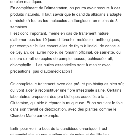
de bien mastiquer.
En complément de l’alimentation, on pourra avoir recours à des
produits naturels. Il faut savoir que le candida albicans s’adapte
et résiste à toutes les molécules antifongiques en moins de 3
semaines.
Il est donc important, même en cas de traitement naturel,
d’alterner tous les 10 jours différentes molécules antifongiques,
par exemple : huiles essentielles de thym à linalol, de cannelle
de Ceylan, de laurier noble, de romarin officinal, de sarriette, ou
encore extrait de pépins de pamplemousse, échinacée, ail,
chlorophylle… Les huiles essentielles sont à manier avec
précautions, pas d’automédication !
On complète le traitement avec des pré- et pro-biotiques bien sûr,
qui vont aider à reconstituer une flore intestinale saine. Certains
laboratoires proposent des pro-biotiques associés à la L-
Glutamine, qui aide à réparer la muqueuse. Et on soutient le foie
dans son travail de détoxication, avec des plantes comme le
Chardon Marie par exemple.
Enfin pour venir à bout de la candidose chronique, il est
primordial d’avoir une hygiène de vie saine et équilibrée :