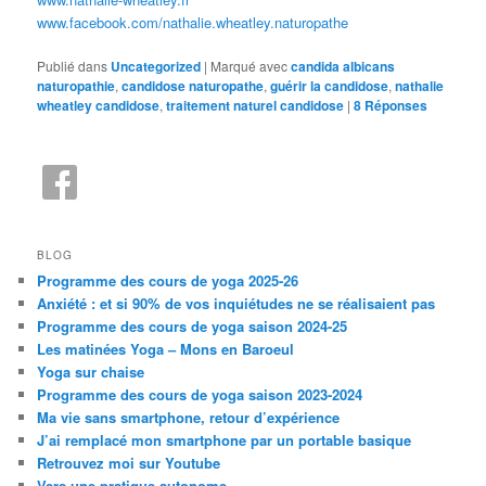
www.facebook.com/nathalie.wheatley.naturopathe
Publié dans
Uncategorized
|
Marqué avec
candida albicans
naturopathie
,
candidose naturopathe
,
guérir la candidose
,
nathalie
wheatley candidose
,
traitement naturel candidose
|
8
Réponses
BLOG
Programme des cours de yoga 2025-26
Anxiété : et si 90% de vos inquiétudes ne se réalisaient pas
Programme des cours de yoga saison 2024-25
Les matinées Yoga – Mons en Baroeul
Yoga sur chaise
Programme des cours de yoga saison 2023-2024
Ma vie sans smartphone, retour d’expérience
J’ai remplacé mon smartphone par un portable basique
Retrouvez moi sur Youtube
Vers une pratique autonome