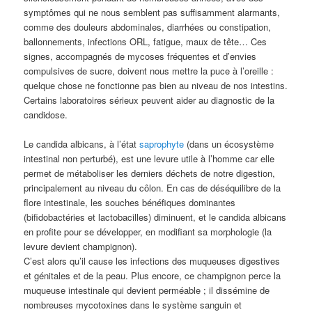
symptômes qui ne nous semblent pas suffisamment alarmants,
comme des douleurs abdominales, diarrhées ou constipation,
ballonnements, infections ORL, fatigue, maux de tête… Ces
signes, accompagnés de mycoses fréquentes et d’envies
compulsives de sucre, doivent nous mettre la puce à l’oreille :
quelque chose ne fonctionne pas bien au niveau de nos intestins.
Certains laboratoires sérieux peuvent aider au diagnostic de la
candidose.
Le candida albicans, à l’état
saprophyte
(dans un écosystème
intestinal non perturbé), est une levure utile à l’homme car elle
permet de métaboliser les derniers déchets de notre digestion,
principalement au niveau du côlon. En cas de déséquilibre de la
flore intestinale, les souches bénéfiques dominantes
(bifidobactéries et lactobacilles) diminuent, et le candida albicans
en profite pour se développer, en modifiant sa morphologie (la
levure devient champignon).
C’est alors qu’il cause les infections des muqueuses digestives
et génitales et de la peau. Plus encore, ce champignon perce la
muqueuse intestinale qui devient perméable ; il dissémine de
nombreuses mycotoxines dans le système sanguin et