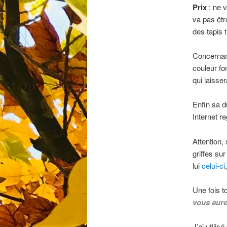
Prix
: ne v
va pas êtr
des tapis 
Concernant
couleur fo
qui laisse
Enfin sa d
Internet re
Attention,
griffes su
lui
celui-ci
Une fois t
vous aure
J’ai utili