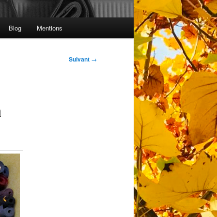
Blog
Mentions
Suivant
→
a