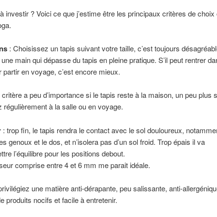
à investir ? Voici ce que j’estime être les principaux critères de choix
oga.
ns
: Choisissez un tapis suivant votre taille, c’est toujours désagréabl
 une main qui dépasse du tapis en pleine pratique. S’il peut rentrer da
r partir en voyage, c’est encore mieux.
 critère a peu d’importance si le tapis reste à la maison, un peu plus 
régulièrement à la salle ou en voyage.
r
: trop fin, le tapis rendra le contact avec le sol douloureux, notamme
es genoux et le dos, et n’isolera pas d’un sol froid. Trop épais il va
re l’équilibre pour les positions debout.
eur comprise entre 4 et 6 mm me parait idéale.
privilégiez une matière anti-dérapante, peu salissante, anti-allergéniqu
 produits nocifs et facile à entretenir.