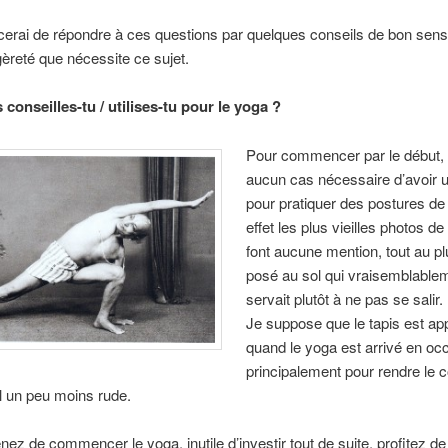
cerai de répondre à ces questions par quelques conseils de bon sens
égèreté que nécessite ce sujet.
 conseilles-tu / utilises-tu pour le yoga ?
Pour commencer par le début, i
aucun cas nécessaire d’avoir u
pour pratiquer des postures de
effet les plus vieilles photos de
font aucune mention, tout au pl
posé au sol qui vraisemblable
servait plutôt à ne pas se salir.
Je suppose que le tapis est ap
quand le yoga est arrivé en occ
principalement pour rendre le 
l un peu moins rude.
nez de commencer le yoga, inutile d’investir tout de suite, profitez d