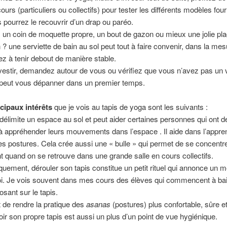
ours (particuliers ou collectifs) pour tester les différents modèles fou
s pourrez le recouvrir d’un drap ou paréo.
un coin de moquette propre, un bout de gazon ou mieux une jolie pl
n ? une serviette de bain au sol peut tout à faire convenir, dans la me
ez à tenir debout de manière stable.
vestir, demandez autour de vous ou vérifiez que vous n’avez pas un v
 peut vous dépanner dans un premier temps.
ncipaux intérêts
que je vois au tapis de yoga sont les suivants :
 délimite un espace au sol et peut aider certaines personnes qui ont d
s à appréhender leurs mouvements dans l’espace . Il aide dans l’appre
es postures. Cela crée aussi une « bulle » qui permet de se concentr
quand on se retrouve dans une grande salle en cours collectifs.
uement, dérouler son tapis constitue un petit rituel qui annonce un
oi. Je vois souvent dans mes cours des élèves qui commencent à bail
osant sur le tapis.
t de rendre la pratique des
asanas
(postures) plus confortable, sûre e
ir son propre tapis est aussi un plus d’un point de vue hygiénique.