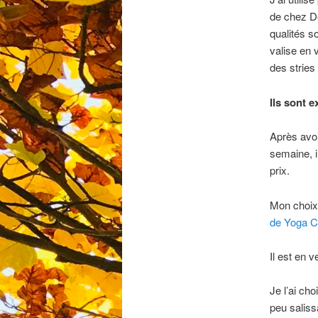
de chez Dec
qualités so
valise en 
des stries
Ils sont e
Après avoi
semaine, i
prix.
Mon choix 
de Yoga C
Il est en 
Je l’ai ch
peu saliss