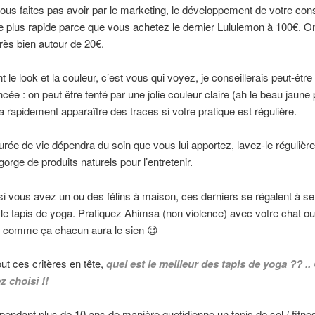
ous faites pas avoir par le marketing, le développement de votre co
e plus rapide parce que vous achetez le dernier Lululemon à 100€. O
très bien autour de 20€.
 le look et la couleur, c’est vous qui voyez, je conseillerais peut-être
ncée : on peut être tenté par une jolie couleur claire (ah le beau jaune
ra rapidement apparaître des traces si votre pratique est régulière.
urée de vie dépendra du soin que vous lui apportez, lavez-le régulièr
gorge de produits naturels pour l’entretenir.
 si vous avez un ou des félins à maison, ces derniers se régalent à se 
r le tapis de yoga. Pratiquez Ahimsa (non violence) avec votre chat ou
, comme ça chacun aura le sien 😉
out ces critères en tête,
quel est le meilleur des tapis de yoga ??
..
z choisi !!
sé pendant plus de 10 ans de manière quotidienne un tapis de sol / fitnes