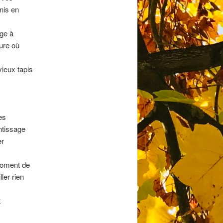
rnis en
age à
sure où
ieux tapis
es
ntissage
er
 moment de
ler rien
t