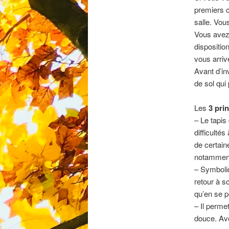
premiers c
salle. Vou
Vous avez 
dispositio
vous arriv
Avant d’in
de sol qui
Les
3 pri
– Le tapis
difficulté
de certain
notamment 
– Symboliq
retour à s
qu’en se p
– Il perme
douce. Avo