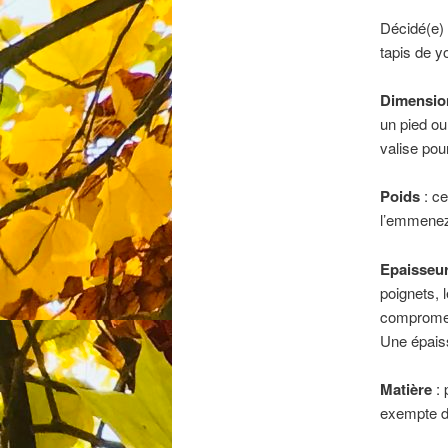
Décidé(e) 
tapis de y
Dimensio
un pied ou
valise pou
Poids
: ce
l’emmenez 
Epaisseu
poignets, l
compromett
Une épaiss
Matière
: 
exempte de