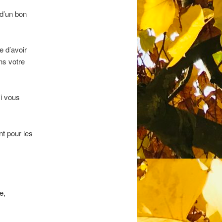
 d’un bon
e d’avoir
ns votre
si vous
nt pour les
e,