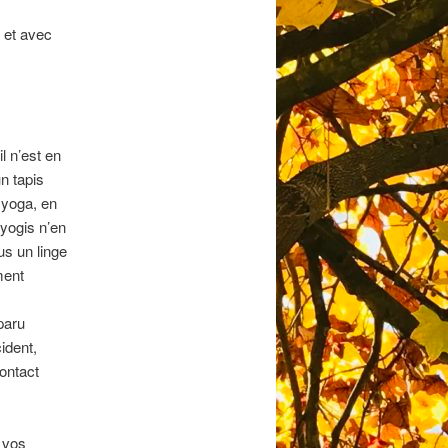
 et avec
l n’est en
n tapis
 yoga, en
 yogis n’en
us un linge
ment
paru
ident,
contact
e vos