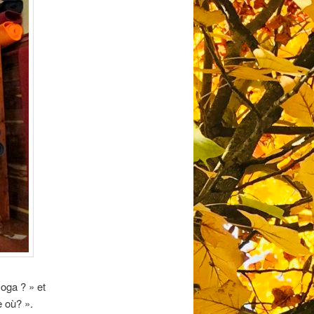
yoga ? » et
e où? ».