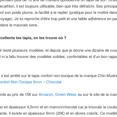
athlon, il est toujours utilisable, bien que très défraîchi. Ses princip
nt son poids plume, la facilité à le replier (pratique pour le mettre da
voyage). Je lui reproche d’être trop petit et une faible adhérence en pa
 dans le mauvais sens.
xcellents tes tapis, on les trouve où ?
r testé plusieurs modèles, et depuis que je donne une dizaine de cou
l m’a fallu trouver des modèles solides, confortables et d’un bon rappo
s’est arrêté sur le tapis confort non-toxique de la marque Chin Mudr
onfort Non-Toxique 6mm – Chocolat
vente au prix de 15€ sur
Amazon
,
Green Weez
ou sur le site de la ma
oisi en épaisseur 4,5mm et en marron/chocolat car je trouvais la coule
ante. Il existe en épaisseur 6mm (20€) et en divers coloris. Ce modèl