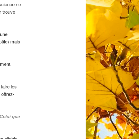
nscience ne
n trouve
 une
 pâle) mais
ement.
faire les
 offrez-
 Celui que
s pliable