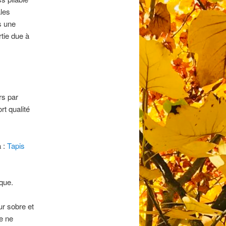
ales
ns une
rtie due à
rs par
rt qualité
a :
Tapis
rque.
ur sobre et
e ne