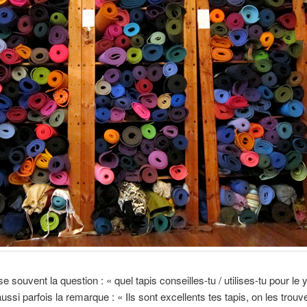
 souvent la question : « quel tapis conseilles-tu / utilises-tu pour le 
ussi parfois la remarque : « Ils sont excellents tes tapis, on les trouv