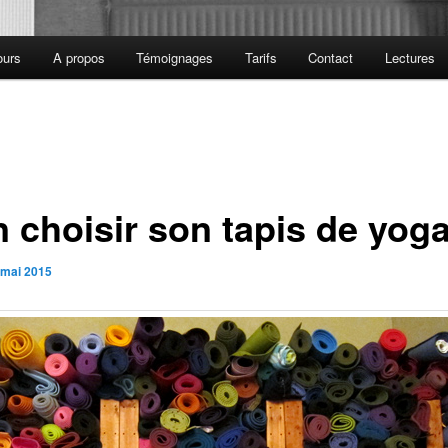
ours
A propos
Témoignages
Tarifs
Contact
Lectures
n choisir son tapis de yog
 mai 2015