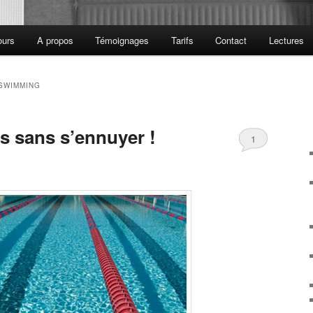
ours
A propos
Témoignages
Tarifs
Contact
Lectures
SWIMMING
s sans s’ennuyer !
1