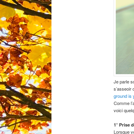
Je parle 
s’asseoir 
ground is 
Comme l’aut
voici quel
1° Prise 
Lorsque vo