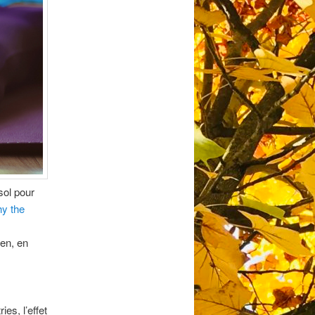
 sol pour
y the
ien, en
es, l’effet