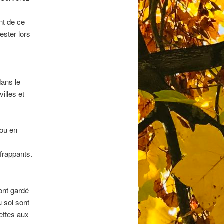
nt de ce
ester lors
dans le
illes et
 ou en
 frappants.
 ont gardé
u sol sont
ettes aux