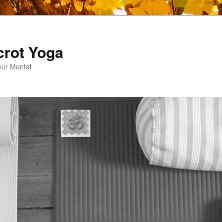
crot Yoga
eur Mental