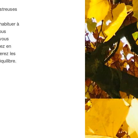
streuses
abituer à
ous
 vous
rez en
erez les
quilibre.