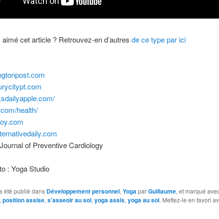
aimé cet article ? Retrouvez-en d’autres
de ce type par ici
ngtonpost.com
rycitypt.com
dailyapple.com/
com/health/
joy.com
ternativedaily.com
ournal of Preventive Cardiology
to : Yoga Studio
a été publié dans
Développement personnel
,
Yoga
par
Guillaume
, et marqué ave
,
position assise
,
s'asseoir au sol
,
yoga assis
,
yoga au sol
. Mettez-le en favori a