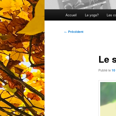
Menu
Accueil
Le yoga?
Les c
principal
Navigation
←
Précédent
des
articles
Le s
Publié le
10