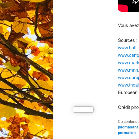
Vous avez 
Sources :
www.huffi
www.centu
www.marks
www.mnn.
www.cure
www.theal
European J
Crédit pho
Ce contenu 
padmasana
permalien
.