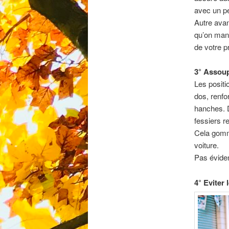
avec un pe
Autre avan
qu’on mange
de votre p
3° Assoup
Les positi
dos, renfo
hanches. D
fessiers re
Cela gomme
voiture.
Pas éviden
4° Eviter 