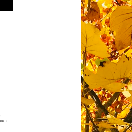
c
vec son