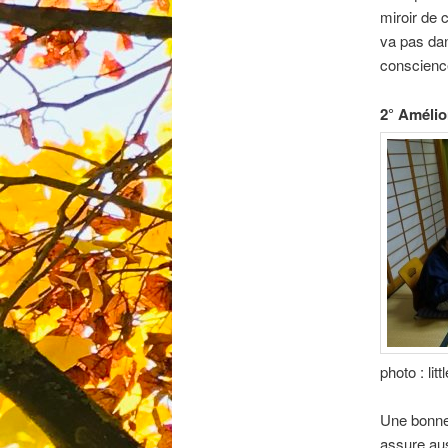
miroir de 
va pas dan
conscience
2° Amélio
photo : lit
Une bonne 
assure au