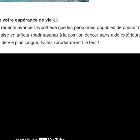
e votre espérance de vie
🙂
 récente avance l’hypothèse que les personnes capables de passer d
ssise en tailleur (padmasana) à la position debout sans aide extérieur
de vie plus longue. Faites (prudemment) le test !