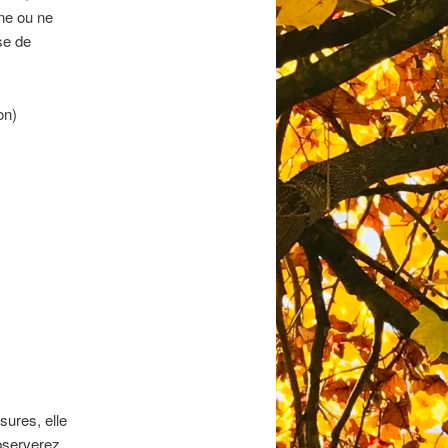
nne ou ne
se de
on)
sures, elle
bserverez