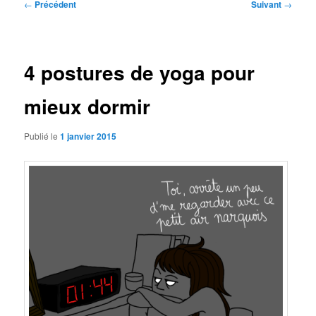
Navigation
←
Précédent
Suivant
→
des
articles
4 postures de yoga pour
mieux dormir
Publié le
1 janvier 2015