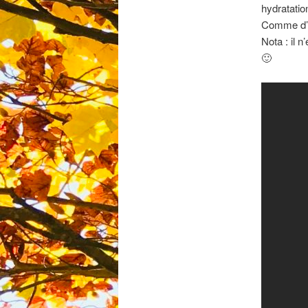
hydratatio
Comme d’h
Nota : il 
🙂