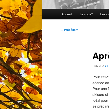
Menu
Accueil
Le yoga?
Les c
principal
Navigation
←
Précédent
des
articles
Apr
Publié le
27
Pour celle
séance acc
Pour une f
skieurs e
Idéal pour
se prépare