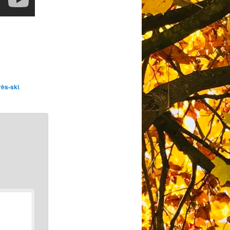
rès-ski
.