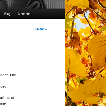
Blog
Mentions
Suivant
→
 année, une
 des
ations, et
onne