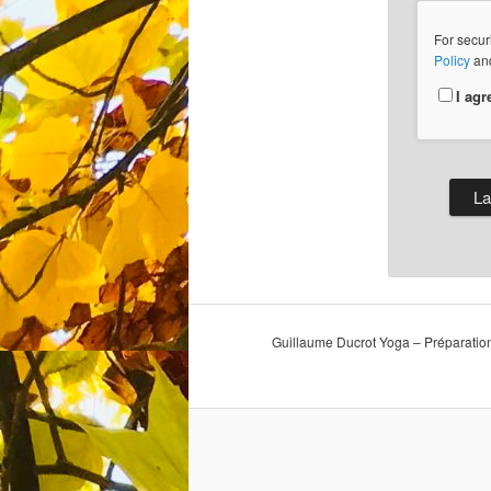
For secur
Policy
an
I agr
Guillaume Ducrot Yoga – Préparatio