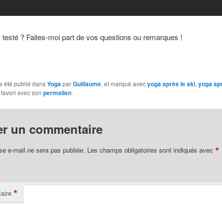
testé ? Faites-moi part de vos questions ou remarques !
a été publié dans
Yoga
par
Guillaume
, et marqué avec
yoga après le ski
,
yoga ap
 favori avec son
permalien
.
er un commentaire
*
se e-mail ne sera pas publiée.
Les champs obligatoires sont indiqués avec
*
aire