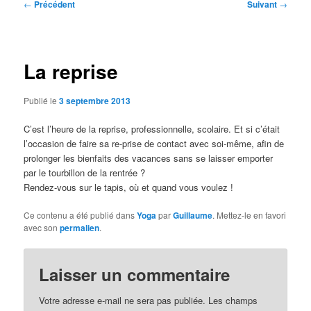
Navigation
←
Précédent
Suivant
→
des
articles
La reprise
Publié le
3 septembre 2013
C’est l’heure de la reprise, professionnelle, scolaire. Et si c’était
l’occasion de faire sa re-prise de contact avec soi-même, afin de
prolonger les bienfaits des vacances sans se laisser emporter
par le tourbillon de la rentrée ?
Rendez-vous sur le tapis, où et quand vous voulez !
Ce contenu a été publié dans
Yoga
par
Guillaume
. Mettez-le en favori
avec son
permalien
.
Laisser un commentaire
Votre adresse e-mail ne sera pas publiée.
Les champs