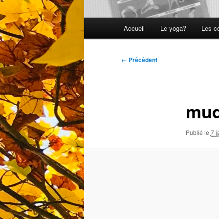
Menu
Accueil
Le yoga?
Les c
principal
Navigation
← Précédent
des
images
mud
Publié le
7 j