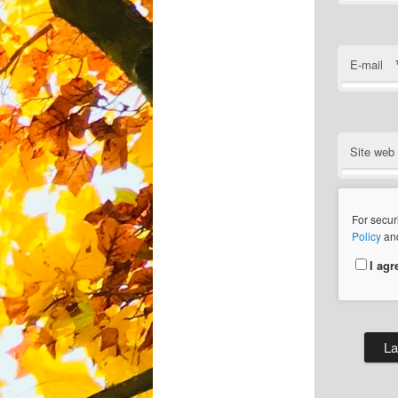
E-mail
Site web
For secur
Policy
an
I agr