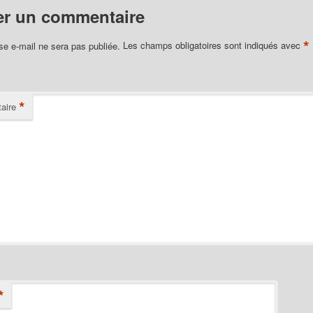
er un commentaire
*
se e-mail ne sera pas publiée.
Les champs obligatoires sont indiqués avec
*
aire
*