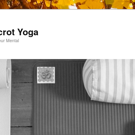
crot Yoga
eur Mental