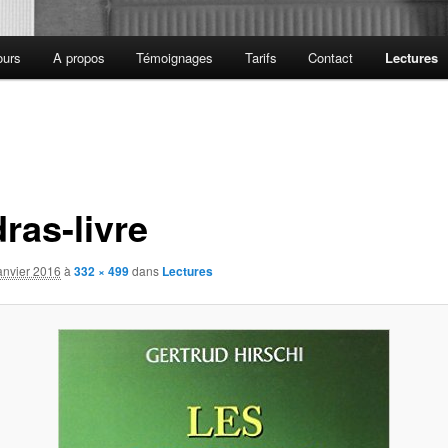
ours
A propos
Témoignages
Tarifs
Contact
Lectures
ras-livre
anvier 2016
à
332 × 499
dans
Lectures