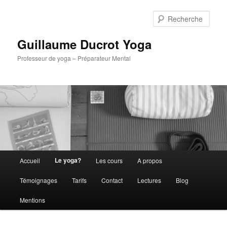
Aller
au
Rech
contenu
principal
Guillaume Ducrot Yoga
Professeur de yoga – Préparateur Mental
Menu
Le yoga?
Accueil
Les cours
A propos
principal
Témoignages
Tarifs
Contact
Lectures
Blog
Mentions