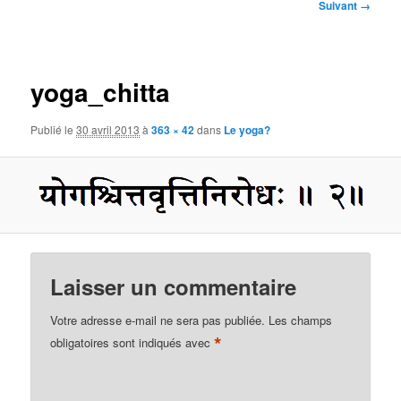
Navigation
Suivant →
des
images
yoga_chitta
Publié le
30 avril 2013
à
363 × 42
dans
Le yoga?
Laisser un commentaire
Votre adresse e-mail ne sera pas publiée.
Les champs
*
obligatoires sont indiqués avec