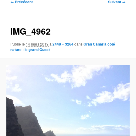
Navigation
← Précédent
Suivant →
des
images
IMG_4962
Publié le
14 mars 2019
à
2448 × 3264
dans
Gran Canaria côté
nature : le grand Ouest