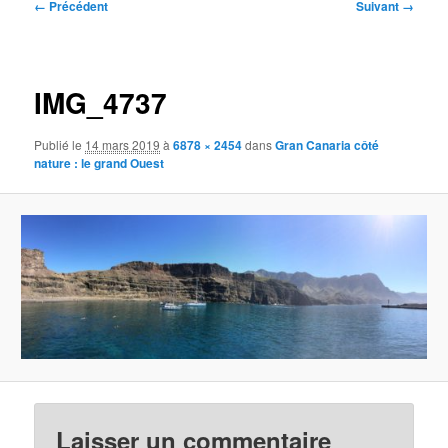
Navigation
← Précédent
Suivant →
des
images
IMG_4737
Publié le
14 mars 2019
à
6878 × 2454
dans
Gran Canaria côté
nature : le grand Ouest
Laisser un commentaire