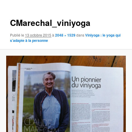
Navigation
des
images
CMarechal_viniyoga
Publié le
13 octobre 2015
à
2048 × 1529
dans
Viniyoga : le yoga qui
s’adapte à la personne